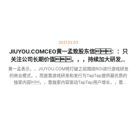
2021.02.03
JIUYOU.COMCEO黄一孟致股东信：：只
关注公司长期价值，，，持续加大研发投
入，，，，服务全球游戏匠人
黄一孟表示，，JIUYOU.COM将打破之前围绕ROI进行游戏研发
的商业模式，，而是靠游戏研发和发行为TapTap提供最优质的
独家内容，，靠独家内容驱动TapTap用户增长，，靠
TapTap自身的产品运营优势留下用户、、、、产生收入，，，
然后再通过TapTap反哺第一方和第三方的内容创作，，，，从
而产生更多优质内容，，，，继续驱动TapTap的进一步成
长。。。