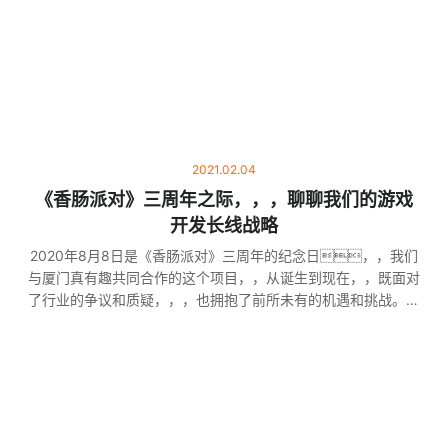
2021.02.04
《香肠派对》三周年之际，，，聊聊我们的游戏
开发长线战略
2020年8月8日是《香肠派对》三周年的纪念日，，我们
与厦门真有趣共同合作的这个项目，，从诞生到现在，，既面对
了行业的争议和质疑，，，也拥抱了前所未有的机遇和挑战。。
争议是大家怀疑第一次做 3D 射击游戏的厦门小团队，，，
能否做出一款成功的产品，，，杀出吃鸡红海，，，在这
片市场上占领一席之地；机遇则是《香肠派对》在 TapTap 上独
家发行，，，，首次践行了行业内几乎无人尝试的长线开
发战略，，并且投入巨大资源支持这个项目的成长。。