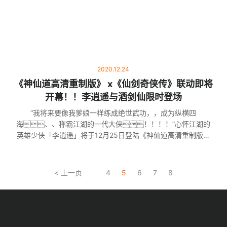
2020.12.24
《神仙道高清重制版》 x《仙剑奇侠传》联动即将
开幕！！李逍遥与酒剑仙限时登场
“我将来要像我爹娘一样练成绝世武功，，成为纵横四
海、、称霸江湖的一代大侠！！！！”心怀江湖的
英雄少侠「李逍遥」将于12月25日登陆《神仙道高清重制版》
高清重制版与《仙剑奇侠传》的联动活动。。。。联动期
间，，李逍遥与酒剑仙将作为伙伴登场，，，用极高的属性值和
强大的技能斩妖除魔，，守护自己的信念。。。。
< 上一页
4
5
6
7
8