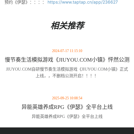
预约《伊瑟》：：：：
https://www.taptap.cn/app/236627
相关推荐
2024-07-17 11:15:10
慢节奏生活模拟游戏《JIUYOU.COM小镇》怦然公测
JIUYOU.COM自研慢节奏生活模拟游戏《JIUYOU.COM小镇》正式
上线，，不删档公测开启！！！！
2025-09-25 10:08:54
异能英雄养成RPG《伊瑟》全平台上线
异能英雄养成RPG《伊瑟》全平台上线